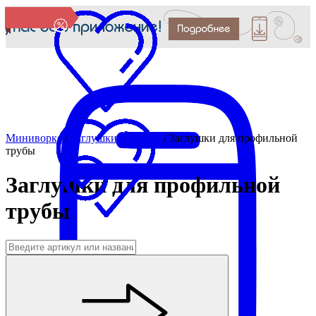
Миниворкс
/
Заглушки для труб
/
Заглушки для профильной
трубы
Заглушки для профильной
трубы