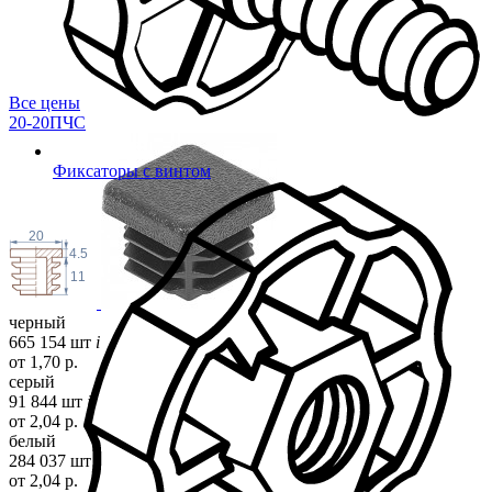
Все цены
20-20ПЧС
Фиксаторы с винтом
20
4.5
11
черный
665 154 шт
i
от 1,70 р.
серый
91 844 шт
i
от 2,04 р.
белый
284 037 шт
от 2,04 р.