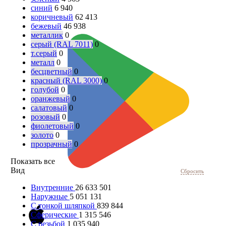
синий
6 940
коричневый
62 413
бежевый
46 938
металлик
0
серый (RAL 7011)
0
т.серый
0
металл
0
бесцветный
0
красный (RAL 3000)
0
голубой
0
оранжевый
0
салатовый
0
розовый
0
фиолетовый
0
золото
0
прозрачный
0
Показать все
Вид
Сбросить
Внутренние
26 633 501
Наружные
5 051 131
С тонкой шляпкой
839 844
Сферические
1 315 546
С резьбой
1 035 940