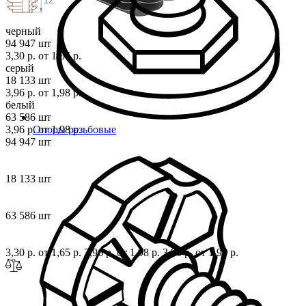
12
черный
94 947 шт
3,30 р.
от 1,65 р.
серый
18 133 шт
3,96 р.
от 1,98 р.
белый
63 586 шт
3,96 р.
от 1,98 р.
Опоры резьбовые
94 947 шт
18 133 шт
63 586 шт
3,30 р.
от 1,65 р.
3,96 р.
от 1,98 р.
3,96 р.
от 1,98 р.