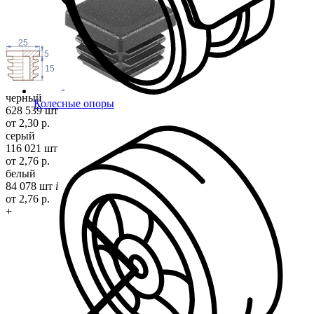
25
5
15
черный
Колесные опоры
628 539 шт
от 2,30 р.
серый
116 021 шт
от 2,76 р.
белый
84 078 шт
i
от 2,76 р.
+