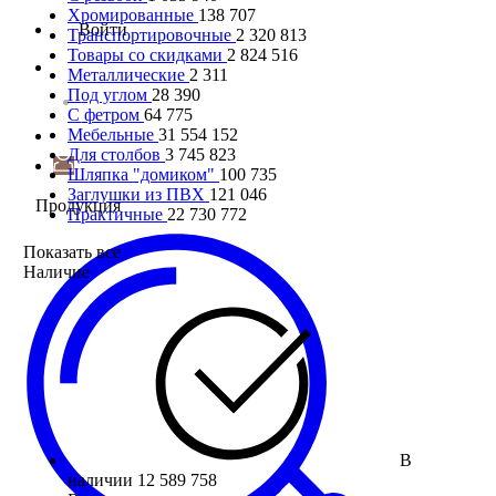
Хромированные
138 707
Войти
Транспортировочные
2 320 813
Товары со скидками
2 824 516
Металлические
2 311
Под углом
28 390
С фетром
64 775
Мебельные
31 554 152
Для столбов
3 745 823
Шляпка "домиком"
100 735
Заглушки из ПВХ
121 046
Продукция
Практичные
22 730 772
Показать все
Наличие
В
наличии
12 589 758