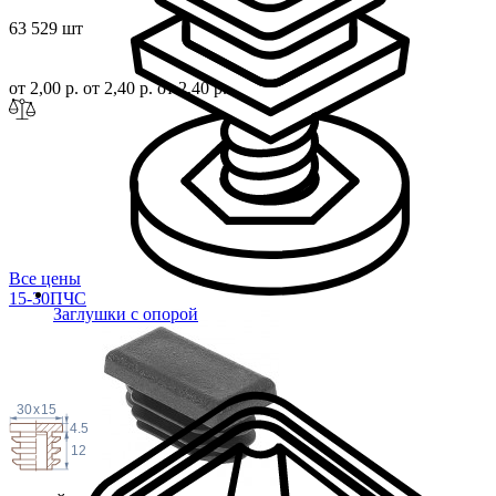
63 529 шт
от 2,00 р.
от 2,40 р.
от 2,40 р.
Все цены
15-30ПЧС
Заглушки с опорой
30
x
15
4.5
12