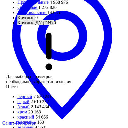
Прямоугольные
4 968 976
Овальные
1 272 826
Полуовальные
14 645
Круглые
0
Круглые ДУ (DN)
0
Для выбора параметров
необходимо выбрать тип изделия
Цвета
черный
7 630 241
серый
2 610 232
белый
2 143 434
хром
29 168
красный
54 666
желтый
1 163
Санкт-Петербург
зеленый
4 563