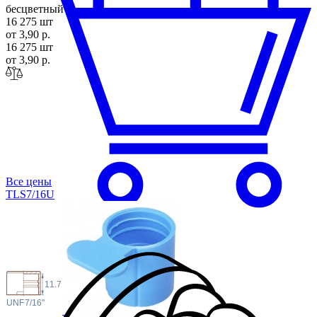
бесцветный
16 275 шт
от 3,90 р.
16 275 шт
от 3,90 р.
Все цены
TLS7/1
6U
11.7
 UNF
7/16"