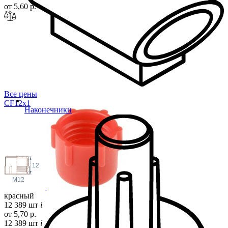
от 5,60 р.
Все цены
CF12
x1
Наконечники
12
M12
красный
12 389 шт
i
от 5,70 р.
12 389 шт
i