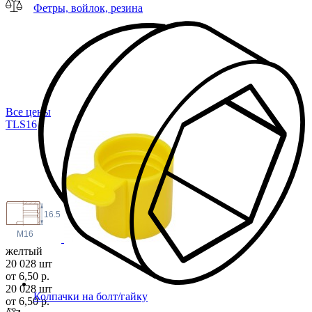
Фетры, войлок, резина
Все цены
TLS
16
16.5
M16
желтый
20 028 шт
от 6,50 р.
20 028 шт
Колпачки на болт/гайку
от 6,50 р.