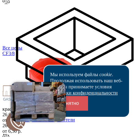
Все цены
CF3
/8
Мы используем файлы
cookie
.
Продолжая использовать наш веб-
сайт, вы принимаете условия
11.4
Политики конфиденциальности
 GAS
3/8"
Понятно
красный
26 077 шт
Переходники и соединители
от 6,50 р.
26 077 шт
от 6,50 р.