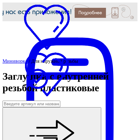
Миниворкс
/
Для наружной резьбы
Заглушки с внутренней
резьбой пластиковые