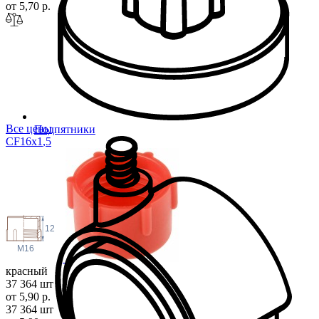
от 5,70 р.
Все цены
Подпятники
CF16x1
,5
12
M16
красный
37 364 шт
от 5,90 р.
37 364 шт