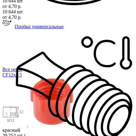
10 644 шт
от 4,70 р.
10 644 шт
от 4,70 р.
Пробки универсальные
Все цены
CF12x1
,5
12
M12
красный
29 752 шт
i