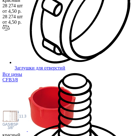
красный
28 274 шт
от 4,50 р.
28 274 шт
от 4,50 р.
Заглушки для отверстий
Все цены
CFB3
/8
11.3
 GAS/BSP
3/8"
красный