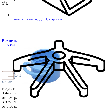
Защита фанеры, ДСП, коробок
Все цены
TLS3/
4U
14.2
 UNF
3/4"
голубой
3 996 шт
от 6,30 р.
3 996 шт
от 6,30 р.