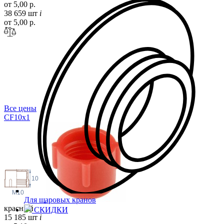
от 5,00 р.
38 659 шт
i
от 5,00 р.
Все цены
CF10
x1
10
M10
Для шаровых кранов
красный
СКИДКИ
15 185 шт
i