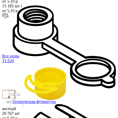
от 5,10 р.
15 185 шт
i
от 5,10 р.
Все цены
TLS
20
20
Техническая фурнитура
M20
желтый
29 767 шт