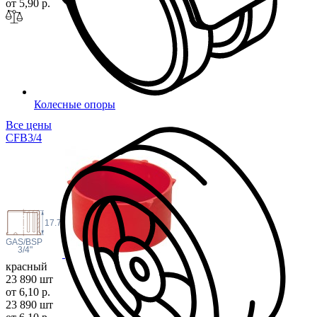
от 5,90 р.
Колесные опоры
Все цены
CFB3
/4
17.7
 GAS/BSP
3/4"
красный
23 890 шт
от 6,10 р.
23 890 шт