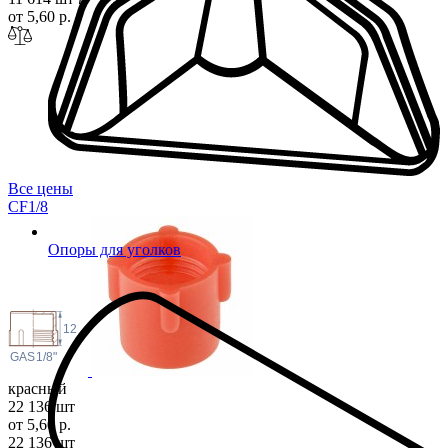
от 5,60 р.
Все цены
CF1
/8
Опоры для уголков
12
 GAS
1/8"
красный
22 136 шт
от 5,60 р.
22 136 шт