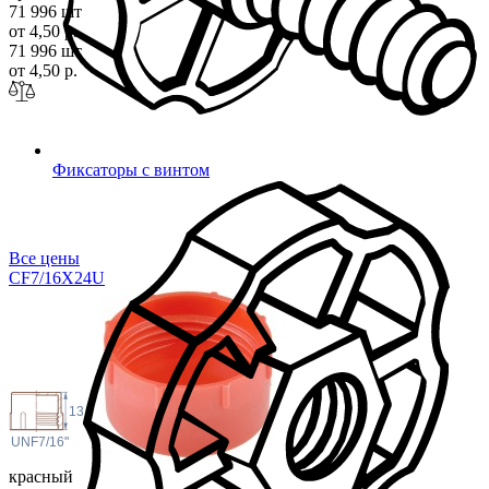
71 996 шт
от 4,50 р.
71 996 шт
от 4,50 р.
Фиксаторы с винтом
Все цены
CF7/16X2
4U
13.7
 UNF
7/16"
красный