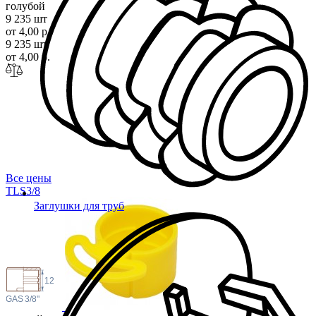
голубой
9 235 шт
от 4,00 р.
9 235 шт
от 4,00 р.
Все цены
TLS3
/8
Заглушки для труб
12
 GAS
3/8"