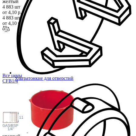
желтый
4 883 шт
от 4,10 р.
4 883 шт
от 4,10 р.
Все цены
Ультратонкие для отверстий
CFB1
/4
11
 GAS/BSP
1/4"