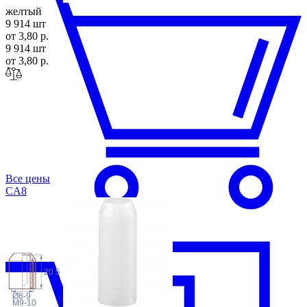
желтый
9 914 шт
от 3,80 р.
9 914 шт
от 3,80 р.
Все цены
C
A8
20.5
Ø8-9
M9-10