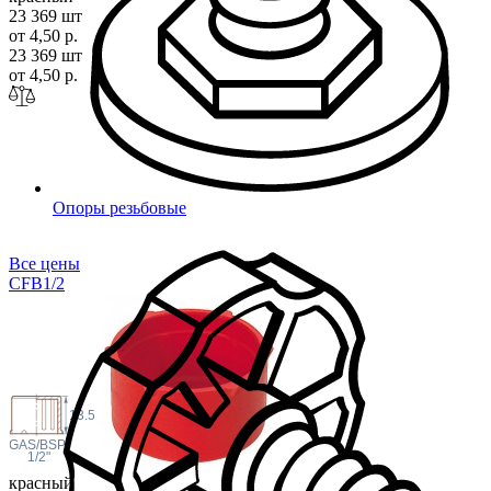
23 369 шт
от 4,50 р.
23 369 шт
от 4,50 р.
Опоры резьбовые
Все цены
CFB1
/2
13.5
 GAS/BSP
1/2"
красный