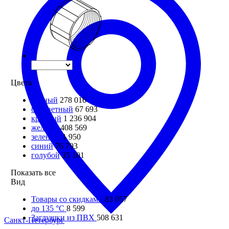
Цвета
черный
278 016
бесцветный
67 693
красный
1 236 904
желтый
408 569
зеленый
1 950
синий
76 793
голубой
35 101
Показать все
Вид
Товары со скидками
83 057
до 135 °С
8 599
Заглушки из ПВХ
508 631
Санкт-Петербург