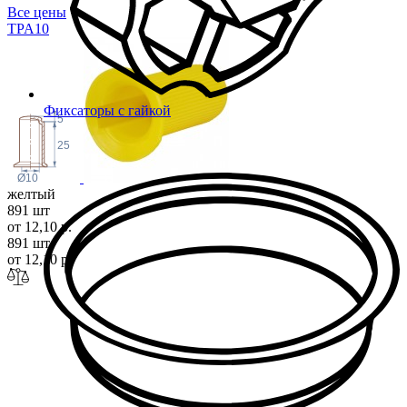
Все цены
TPA
10
Фиксаторы с гайкой
5
25
Ø10
желтый
891 шт
от 12,10 р.
891 шт
от 12,10 р.