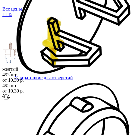
Все цены
TT
I5
11
5.1
желтый
495 шт
Ультратонкие для отверстий
от 10,30 р.
495 шт
от 10,30 р.