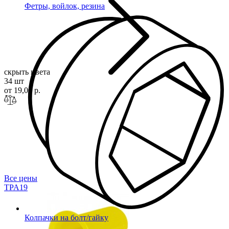
Фетры, войлок, резина
скрыть цвета
34 шт
от 19,00 р.
Все цены
TPA
19
Колпачки на болт/гайку