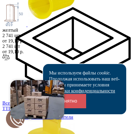
50
Ø19
желтый
2 741 шт
от 19,10 р.
2 741 шт
от 19,10 р.
Мы используем файлы
cookie
.
Продолжая использовать наш веб-
сайт, вы принимаете условия
Политики конфиденциальности
Понятно
Все цены
TTI
19
Переходники и соединители