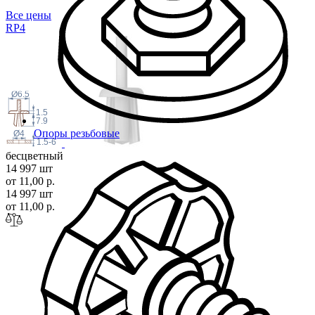
Все цены
R
P4
Ø6.5
1.5
7.9
Опоры резьбовые
Ø4
1.5-6
бесцветный
14 997 шт
от 11,00 р.
14 997 шт
от 11,00 р.