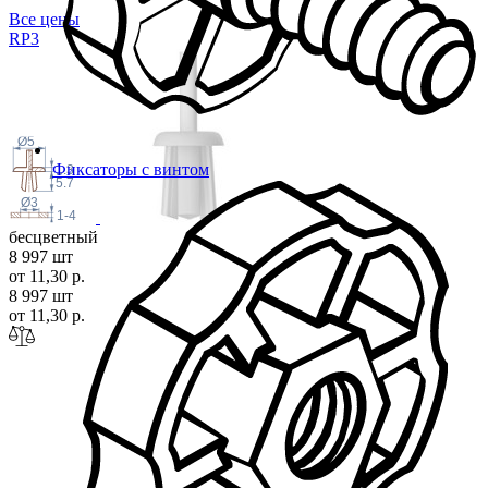
Все цены
R
P3
Ø5
Фиксаторы с винтом
1.3
5.7
Ø3
1-4
бесцветный
8 997 шт
от 11,30 р.
8 997 шт
от 11,30 р.