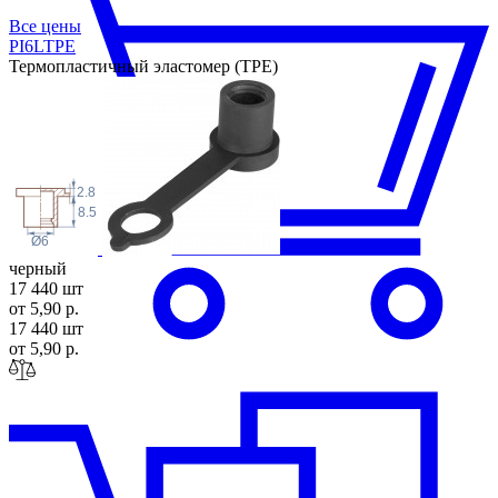
Все цены
PI6LT
PE
Термопластичный эластомер (TPE)
2.8
8.5
Ø6
черный
17 440 шт
от 5,90 р.
17 440 шт
от 5,90 р.