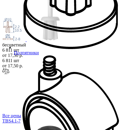
Ø10
2.2
10.5
Ø6
2-8
бесцветный
6 811 шт
Подпятники
от 17,50 р.
6 811 шт
от 17,50 р.
Все цены
TBS4.1-7