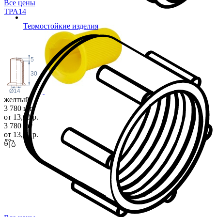
Все цены
TPA
14
Термостойкие изделия
5
30
Ø14
желтый
3 780 шт
от 13,60 р.
3 780 шт
от 13,60 р.