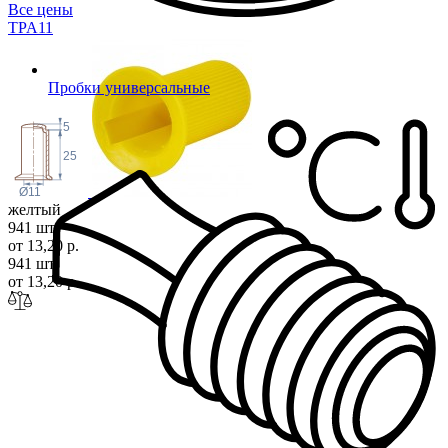
Все цены
TPA
11
Пробки универсальные
5
25
Ø11
желтый
941 шт
от 13,20 р.
941 шт
от 13,20 р.