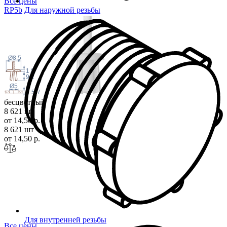
Все цены
RP
5b
Для наружной резьбы
Ø8.5
1.8
9.2
Ø5
1.5-7
бесцветный
8 621 шт
от 14,50 р.
8 621 шт
от 14,50 р.
Для внутренней резьбы
Все цены