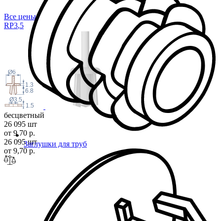
Все цены
RP3
,5
Ø6
1.3
6.8
Ø3.5
1.5
бесцветный
26 095 шт
от 9,70 р.
26 095 шт
Заглушки для труб
от 9,70 р.