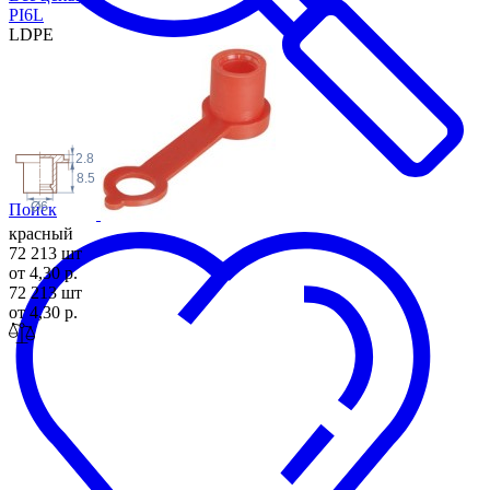
PI
6L
LDPE
2.8
8.5
Ø6
Поиск
красный
72 213 шт
от 4,30 р.
72 213 шт
от 4,30 р.