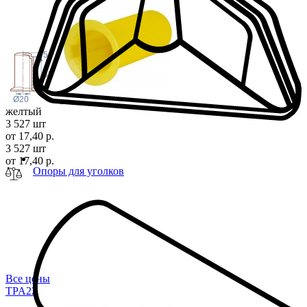
5
55
Ø20
желтый
3 527 шт
от 17,40 р.
3 527 шт
от 17,40 р.
Опоры для уголков
Все цены
TPA
22