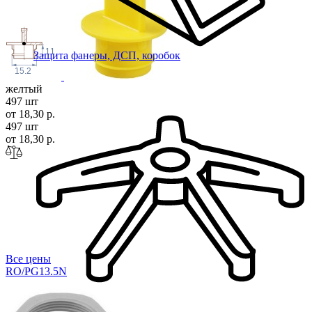
11
Защита фанеры, ДСП, коробок
15.2
желтый
497 шт
от 18,30 р.
497 шт
от 18,30 р.
Все цены
RO/PG13.
5N