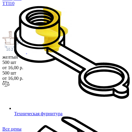
TTI
10
11
10.2
желтый
500 шт
от 16,00 р.
500 шт
от 16,00 р.
Техническая фурнитура
Все цены