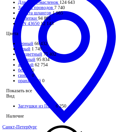
Для пресс-масленок
124 643
Защита проводов
7 740
Защита шлангов
1 985
Заклепки
94 891
DIN 43650
12 143
Цвета
черный
66 432
серый
1 749
бесцветный
75 402
красный
95 834
желтый
62 754
белый
0
синий
0
оранжевый
0
Показать все
Вид
Заглушки из ПВХ
6 250
Наличие
Санкт-Петербург