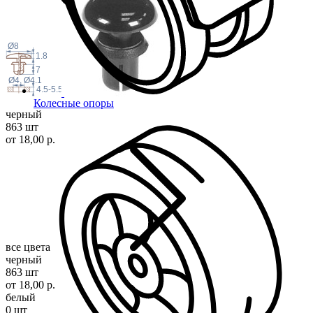
Ø8
1.8
7
Ø4, Ø4.1
4.5-5.5
Колесные опоры
черный
863 шт
от 18,00 р.
все цвета
черный
863 шт
от 18,00 р.
белый
0 шт