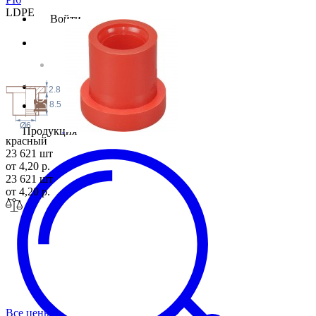
LDPE
Войти
2.8
8.5
Ø6
Продукция
красный
23 621 шт
от 4,20 р.
23 621 шт
от 4,20 р.
Все цены