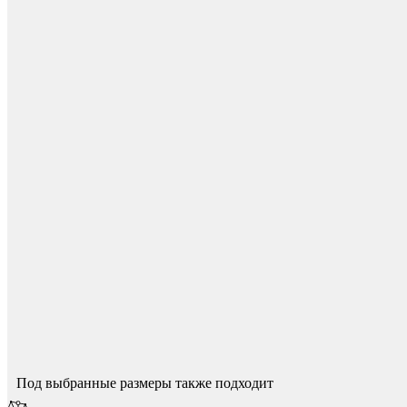
Для начисления баллов необходимо
Авторизоваться
Колесные опоры
Спасибо за ваш отзыв!
Мы опубликуем его после модерации.
Под выбранные размеры также подходит