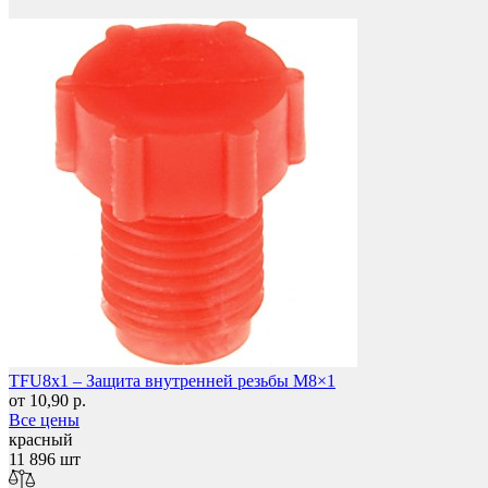
Фетры, войлок, резина
TFU8x1 – Защита внутренней резьбы M8×1
от 10,90 р.
Все цены
красный
11 896 шт
Колпачки на болт/гайку