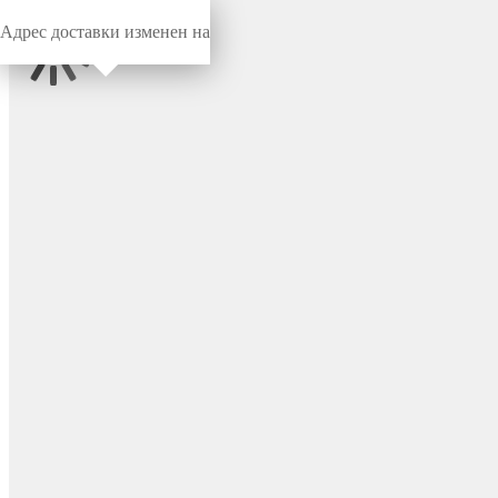
Адрес доставки изменен на
Миниворкс
/
Для внутренней резьбы
/
Для внутренней резьбы
Заглушка для отверстия
Ø7.3 или защиты
внутренней резьбы М8,
цвет бесцветный – TTP7,3