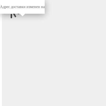
Адрес доставки изменен на
Миниворкс
/
Конструкции МАФ
/
Пирамиды
Канатная пирамида
"Снежинка", цвет зеленый/
белый – P-0861:3w