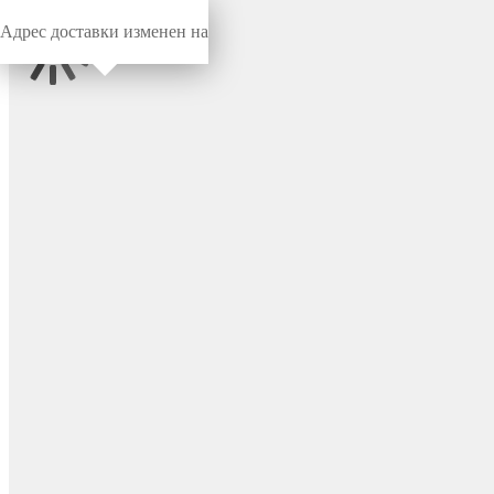
Адрес доставки изменен на
Миниворкс
/
Метизы
/
Гайки
DIN934 - гайка
шестигранная с
метрической резьбой
M10x1.25, класс точности A,
цвет металл – DIN934-
M10x1.25