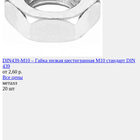
Фетры, войлок, резина
DIN439-M10 – Гайка низкая шестигранная M10 стандарт DIN
439
от 2,60 р.
Все цены
металл
20 шт
Отзывы
Колпачки на болт/гайку
Tommi Dik
23 авг. 2025