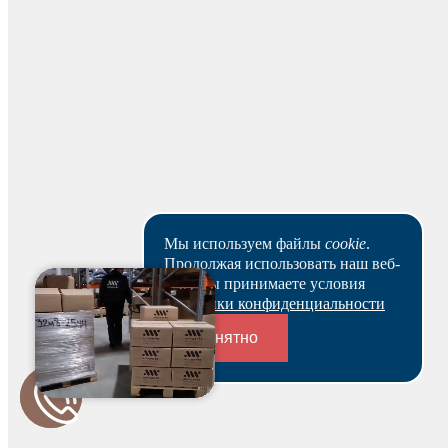
Beliash
24 мая 2023
Отличная компания. Любые заглушки можно найти..
ИЖ
Игорь Жук
Мы используем файлы
cookie
.
19 апр. 2023
Продолжая использовать наш веб-
сайт, вы принимаете условия
Супер.
Политики конфиденциальности
Понятно
Переходники и соединители
Арут Минасян
23 июн. 2022