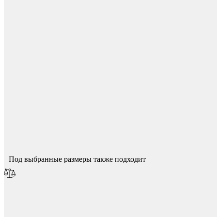
Для начисления баллов необходимо
Авторизоваться
Подпятники
Спасибо за ваш отзыв!
Мы опубликуем его после модерации.
Под выбранные размеры также подходит