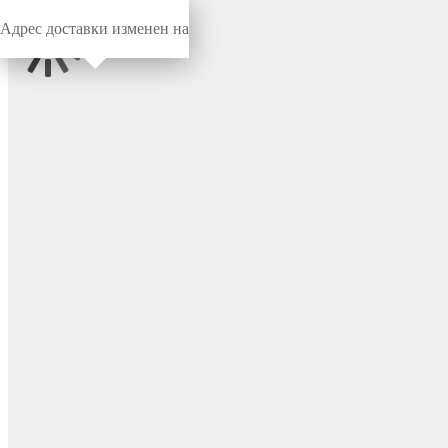
Адрес доставки изменен на
Миниворкс
/
Метизы
/
Гайки
DIN934 - гайка
шестигранная с
метрической резьбой
M10x1.5, класс точности A,
цвет металл – DIN934-M10