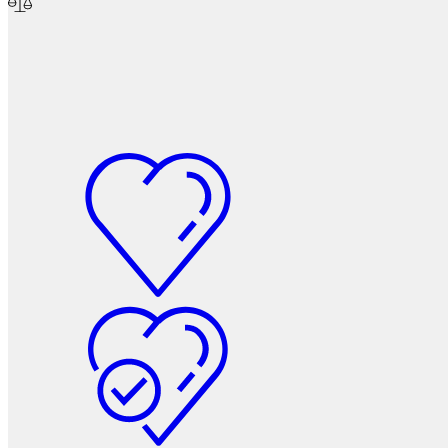
Фетры, войлок, резина
Колпачки на болт/гайку