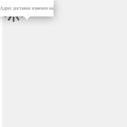
Адрес доставки изменен на
Миниворкс
/
Метизы
/
Гайки
DIN934 - гайка
шестигранная с
метрической резьбой
M20x1.5, класс точности B,
цвет металл – DIN934-
M20x1.5