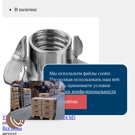
В наличии
Мы используем файлы
cookie
.
Продолжая использовать наш веб-
сайт, вы принимаете условия
Политики конфиденциальности
Понятно
УГМ5 – Гайка усовая DIN 1624 M5
Переходники и соединители
от 2,40 р.
Все цены
металл