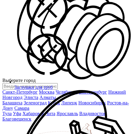
Выберите город
Заглушки для труб
Санкт-Петербург
Москва
Челябинск
Екатеринбург
Нижний
Новгород
Элиста
Алматы
Балашиха
Зеленоград
Курск
Липецк
Новосибирск
Ростов-на-
Дону
Самара
Тула
Уфа
Хабаровск
Чита
Ярославль
Владивосток
Благовещенск