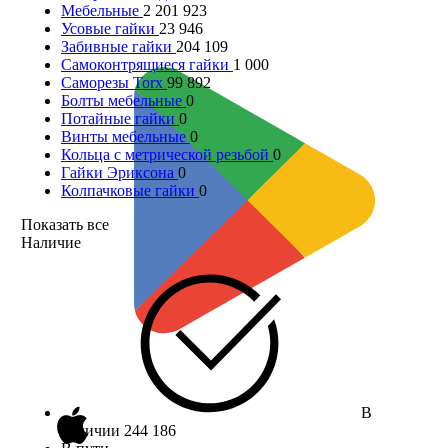
Мебельные
2 201 923
Усовые гайки
23 946
Забивные гайки
204 109
Самоконтрящиеся гайки
1 000
Саморезы Torx
99 892
Болты мебельные
0
Потайные гайки
0
Винты мебельные
0
Кольца с метрической резьбой
0
Гайки Эриксона
0
Колпачковые гайки
0
Показать все
Наличие
В
наличии
244 186