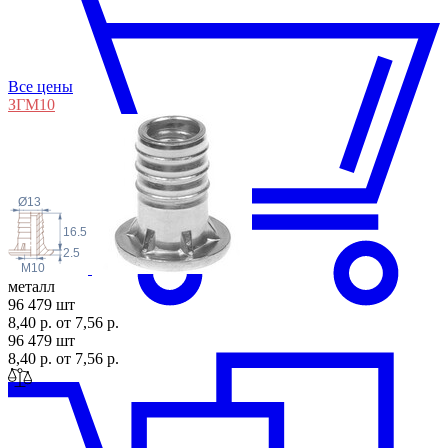
Все цены
ЗГМ
10
Ø13
16.5
2.5
M10
металл
96 479 шт
8,40 р.
от 7,56 р.
96 479 шт
8,40 р.
от 7,56 р.