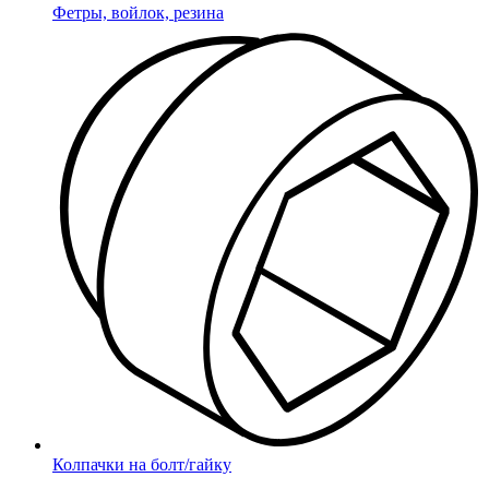
Фетры, войлок, резина
Колпачки на болт/гайку