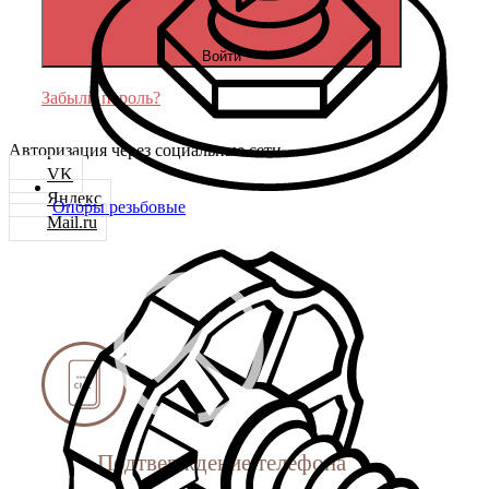
Войти
Забыли пароль?
Авторизация через социальные сети
VK
Яндекс
Опоры резьбовые
Mail.ru
Подтверждение телефона