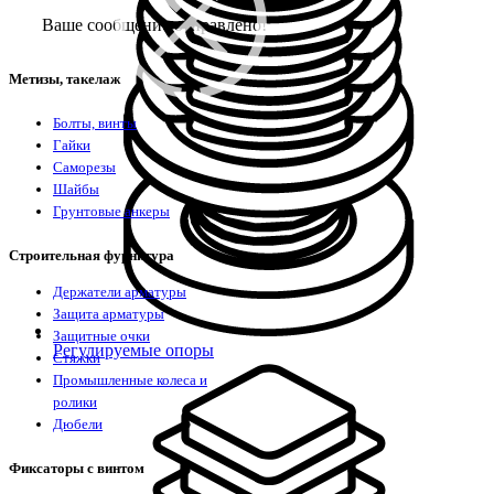
Ваше сообщение отправлено!
Метизы, такелаж
Болты, винты
Гайки
Саморезы
Шайбы
Грунтовые анкеры
Строительная фурнитура
Держатели арматуры
Защита арматуры
Защитные очки
Регулируемые опоры
Стяжки
Промышленные колеса и
ролики
Дюбели
Фиксаторы с винтом