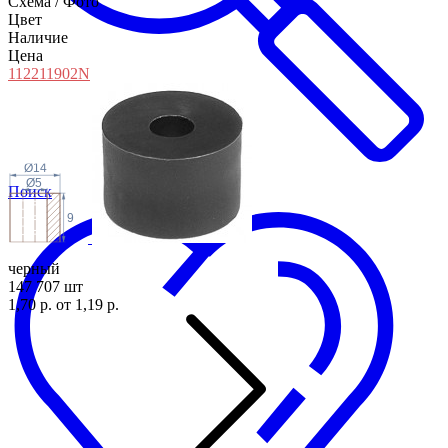
Схема / Фото
Цвет
Наличие
Цена
11221190
2N
Ø14
Ø5
Поиск
9
черный
147 707 шт
1,70 р.
от 1,19 р.