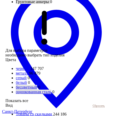
Грунтовые анкеры
0
Для выбора параметров
необходимо выбрать тип изделия
Цвета
черный
147 707
металл
96 479
серый
0
белый
0
бесцветный
0
оцинкованная сталь
0
Показать все
Вид
Сбросить
Санкт-Петербург
Товары со скидками
244 186