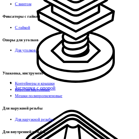
С винтом
Фиксаторы с гайкой
С гайкой
Опоры для уголков
Для уголков
Упаковка, инструмент
Контейнеры и крышки
Заглушки с опорой
Коробки картонные
Мешки полипропиленовые
Для наружной резьбы
Для наружной резьбы
Для внутренней резьбы