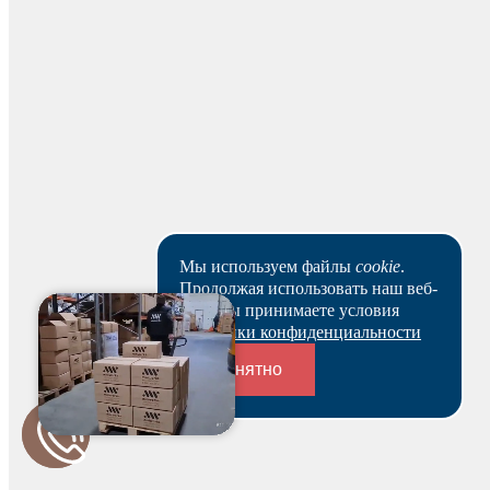
Для юридических лиц
Банковским переводом
На основании заказа вам будет оформлен резерв и по
нему выставлен счет. В течение 3-х рабочих дней вы
можете оплатить счет и после этого получить
Мы используем файлы
cookie
.
зарезервированный товар выбранным вами способом.
Ваш заказ будет действителен после оплаты в течение 5
Продолжая использовать наш веб-
рабочих дней.
сайт, вы принимаете условия
Политики конфиденциальности
Скачать реквизиты
Понятно
Наши клиенты или очень заняты, или в поисках Музы.
Пока они не успели оставить отзыв на данный товар.
Переходники и соединители