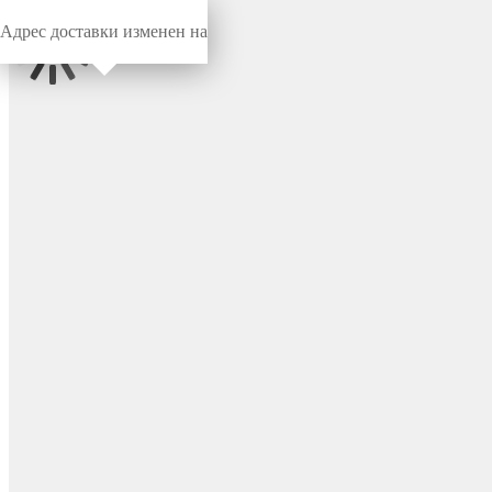
Адрес доставки изменен на
Миниворкс
/
Опоры для уголков
/
Для уголков
Опора пластиковая под
уголок 38х38, 40х40 мм, М8,
цвет серый – У40-40М8СС