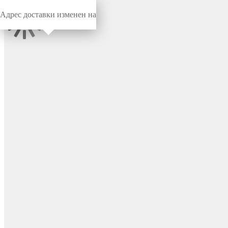
Адрес доставки изменен на
Миниворкс
/
Заглушки для отверстий
/
Под отверстие
Заглушка пластиковая
круглая под отверстие Ø10,
цвет черный (RAL 9005) –
10ТЧЭ