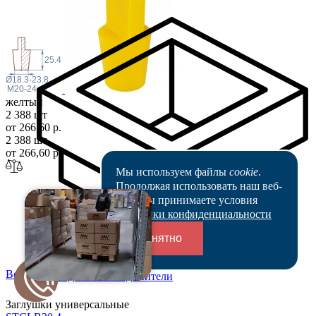
25.4
Ø18.3-23.8
M20-24
желтый
2 388 шт
от 266,60 р.
2 388 шт
от 266,60 р.
Мы используем файлы
cookie
.
Продолжая использовать наш веб-
сайт, вы принимаете условия
Политики конфиденциальности
Понятно
Все цены
Переходники и соединители
Заглушки универсальные