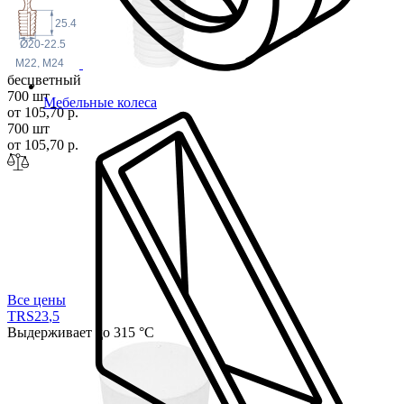
25.4
Ø20-22.5
M22, M24
бесцветный
700 шт
Мебельные колеса
от 105,70 р.
700 шт
от 105,70 р.
Все цены
TRS23
,5
Выдерживает до 315 °С