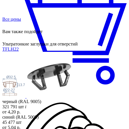
Все цены
Вам также подойдет
Ультратонкие заглушки для отверстий
TFLH
22
Ø32.5
13.7
Ø22-27
черный (RAL 9005)
321 791 шт
i
от 4,20 р.
синий (RAL 5005)
45 477 шт
от 5,04 р.