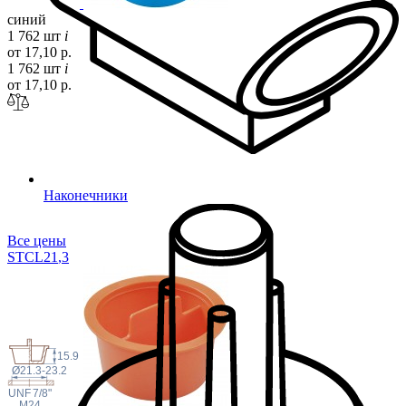
синий
1 762 шт
i
от 17,10 р.
1 762 шт
i
от 17,10 р.
Наконечники
Все цены
STCL21
,3
15.9
Ø21.3-23.2
 UNF
7/8"
M24
,...