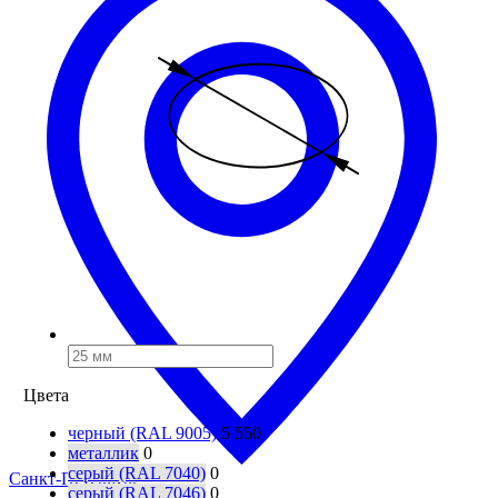
Цвета
черный (RAL 9005)
5 550
металлик
0
серый (RAL 7040)
0
Санкт-Петербург
серый (RAL 7046)
0