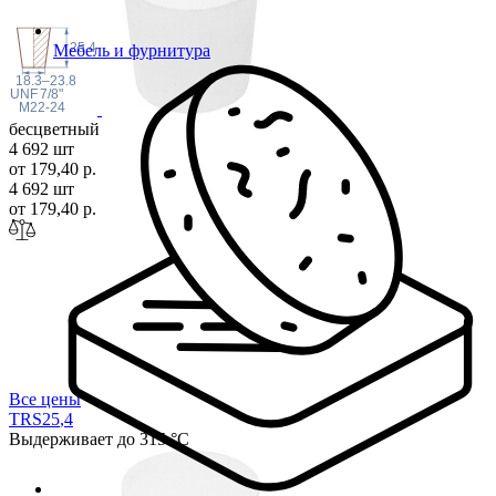
25.4
Мебель и фурнитура
18.3–23.8
 UNF
7/8"
M22-24
бесцветный
4 692 шт
от 179,40 р.
4 692 шт
от 179,40 р.
Все цены
TRS25
,4
Выдерживает до 315 °С