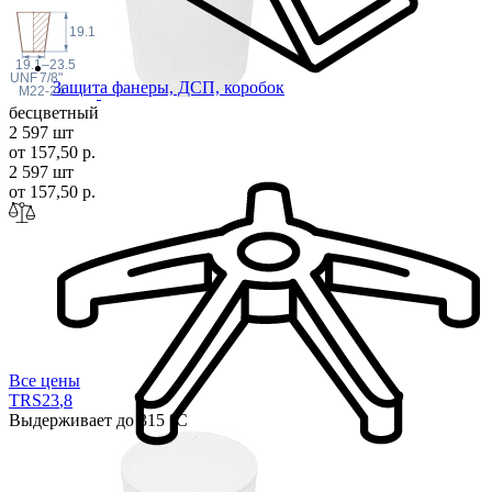
19.1
19.1–23.5
 UNF
7/8"
Защита фанеры, ДСП, коробок
M22-24
бесцветный
2 597 шт
от 157,50 р.
2 597 шт
от 157,50 р.
Все цены
TRS23
,8
Выдерживает до 315 °С