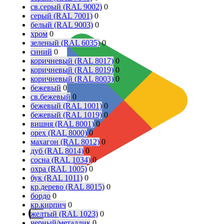
св.серый (RAL 9002)
0
серый (RAL 7001)
0
белый (RAL 9003)
0
хром
0
зеленый (RAL 6035)
0
синий
0
коричневый (RAL 8017)
0
коричневый (RAL 8019)
0
коричневый (RAL 8003)
0
бежевый
0
св.бежевый
0
бежевый (RAL 1001)
0
бежевый (RAL 1019)
0
вишня (RAL 8001)
0
орех (RAL 8000)
0
махагон (RAL 8012)
0
дуб (RAL 8014)
0
сосна (RAL 1034)
0
охра (RAL 1005)
0
бук (RAL 1011)
0
кр.дерево (RAL 8015)
0
бордо
0
кр.кирпич
0
желтый (RAL 1023)
0
черный/металлик
0