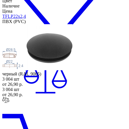
Цвет
Наличие
Цена
TFLP22x2
,4
ПВХ (PVC)
Ø28.5
Ø22
2.4
черный (RAL 9005)
3 004 шт
от 26,90 р.
3 004 шт
от 26,90 р.