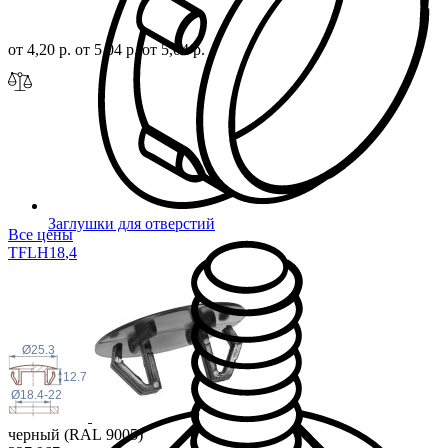
от 4,20 р.
от 5,04 р.
от 5,04 р.
Заглушки для отверстий
Все цены
TFLH18
,4
Ø25.3
12.7
Ø18.4-22
черный (RAL 9005)