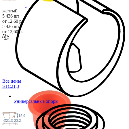
желтый
5 436 шт
от 12,60 р.
5 436 шт
от 12,60 р.
Все цены
STC21
,3
Универсальные опоры
15.9
Ø21.3-23.2