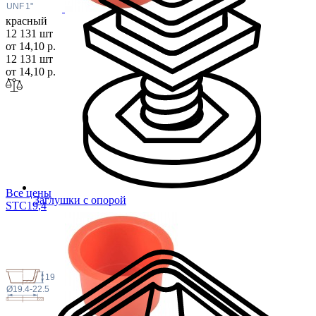
 UNF
1"
красный
12 131 шт
от 14,10 р.
12 131 шт
от 14,10 р.
Все цены
Заглушки с опорой
STC19
,4
19
Ø19.4-22.5