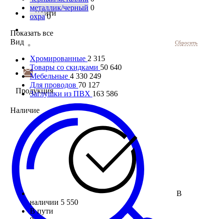
металлик/черный
0
Войти
охра
0
Показать все
Вид
Сбросить
Хромированные
2 315
Товары со скидками
50 640
Мебельные
4 330 249
Для проводов
70 127
Продукция
Заглушки из ПВХ
163 586
Наличие
В
наличии
5 550
В пути