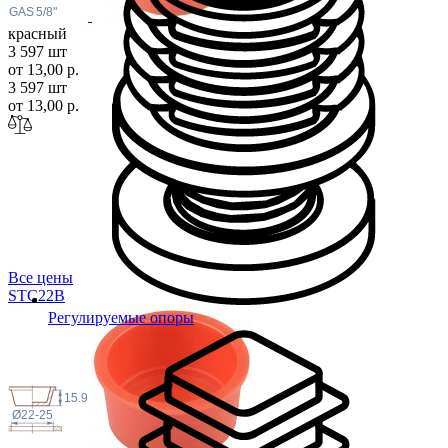
 GAS
5/8"
красный
3 597 шт
от 13,00 р.
3 597 шт
от 13,00 р.
Все цены
STC2
2B
Регулируемые опоры
15.9
Ø22-25