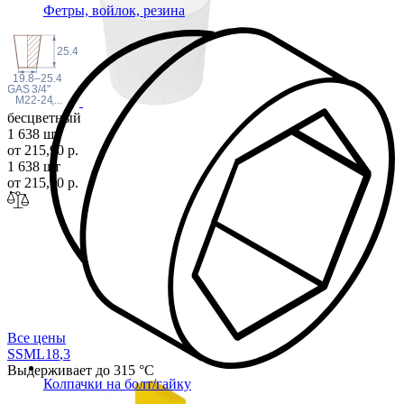
Фетры, войлок, резина
25.4
19.8–25.4
 GAS
3/4"
M22-24
,...
бесцветный
1 638 шт
от 215,90 р.
1 638 шт
от 215,90 р.
Все цены
SSML18
,3
Выдерживает до 315 °С
Колпачки на болт/гайку