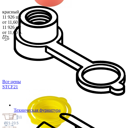
красный
11 926 шт
от 11,60 р.
11 926 шт
от 11,60 р.
Все цены
STCF
21
Техническая фурнитура
11
Ø21-23.5