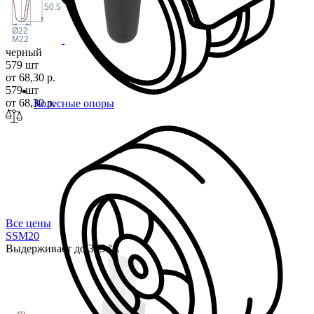
50.5
Ø22
M22
черный
579 шт
от 68,30 р.
579 шт
от 68,30 р.
Колесные опоры
Все цены
SSM
20
Выдерживает до 315 °С