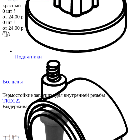
красный
0 шт
i
от 24,00 р.
0 шт
i
от 24,00 р.
Подпятники
Все цены
Термостойкие заглушки для внутренней резьбы
TREC
22
Выдерживает до 177 °С