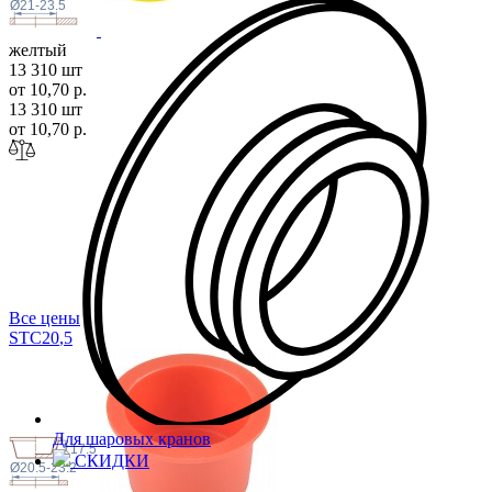
Ø21-23.5
желтый
13 310 шт
от 10,70 р.
13 310 шт
от 10,70 р.
Все цены
STC20
,5
Для шаровых кранов
17.5
СКИДКИ
Ø20.5-23.2