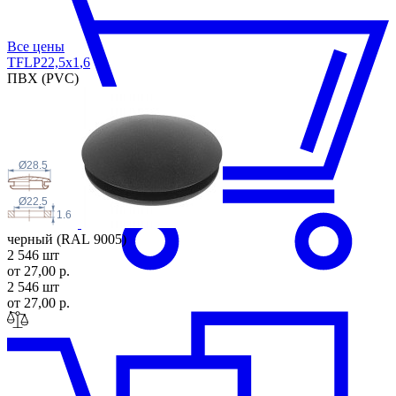
Все цены
TFLP22,5x1
,6
ПВХ (PVC)
Ø28.5
Ø22.5
1.6
черный (RAL 9005)
2 546 шт
от 27,00 р.
2 546 шт
от 27,00 р.