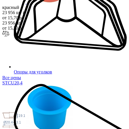
красный
23 956 шт
i
от 15,70 р.
23 956 шт
i
от 15,70 р.
Опоры для уголков
Все цены
STCU20
,4
19.1
Ø20.4-23.1