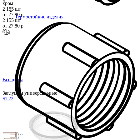
хром
2 155 шт
от 27,80 р.
Термостойкие изделия
2 155 шт
от 27,80 р.
Все цены
Заглушки универсальные
ST
22
11