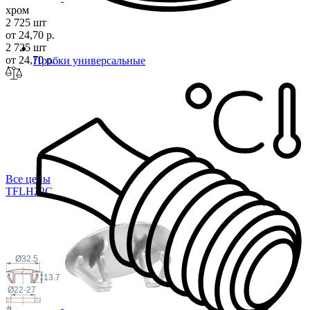
хром
2 725 шт
от 24,70 р.
2 725 шт
от 24,70 р.
Пробки универсальные
Все цены
TFLH2
2C
Ø32.5
13.7
Ø22-27