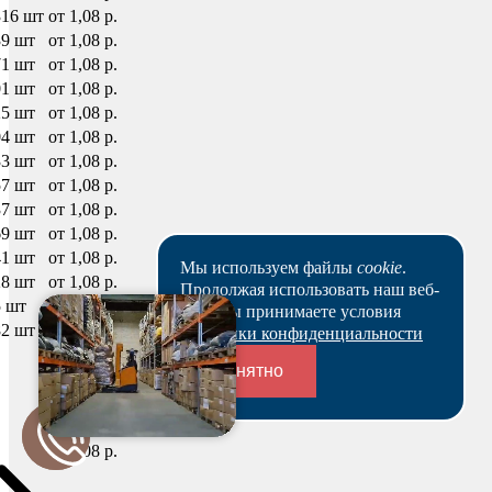
316 шт
от 1,08 р.
39 шт
от 1,08 р.
71 шт
от 1,08 р.
01 шт
от 1,08 р.
25 шт
от 1,08 р.
04 шт
от 1,08 р.
33 шт
от 1,08 р.
57 шт
от 1,08 р.
37 шт
от 1,08 р.
69 шт
от 1,08 р.
41 шт
от 1,08 р.
Мы используем файлы
cookie
.
28 шт
от 1,08 р.
Продолжая использовать наш веб-
5 шт
от 1,08 р.
сайт, вы принимаете условия
82 шт
от 1,08 р.
Политики конфиденциальности
от 1,08 р.
Понятно
от 1,08 р.
от 1,08 р.
от 1,08 р.
Переходники и соединители
от 1,08 р.