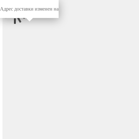
Адрес доставки изменен на
Миниворкс
/
Заглушки для отверстий
/
Под отверстие
Заглушка для отверстия
Ø11.9, цвет черный (RAL
9005) – TFLP11,9x1,2