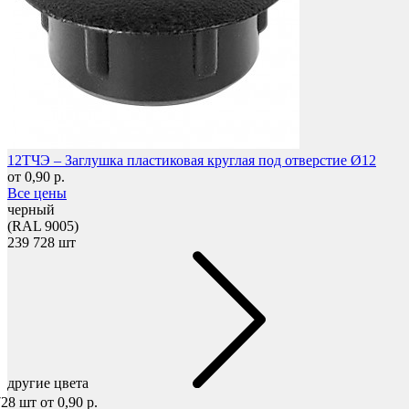
Фетры, войлок, резина
12ТЧЭ – Заглушка пластиковая круглая под отверстие Ø12
от 0,90 р.
Все цены
черный
(RAL 9005)
239 728 шт
другие цвета
Колпачки на болт/гайку
728 шт
от 0,90 р.