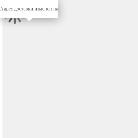
Адрес доставки изменен на
Миниворкс
/
Заглушки для отверстий
/
Под отверстие
Заглушка для отверстия
Ø14.9, цвет черный (RAL
9005) – TFLP14,9x1,3