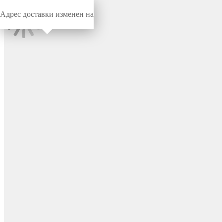
Адрес доставки изменен на
Миниворкс
/
Заглушки для труб
/
Круглые
Заглушка пластиковая
круглая Ø22, с
металлической резьбой М6,
цвет черный – 22М6ЧН