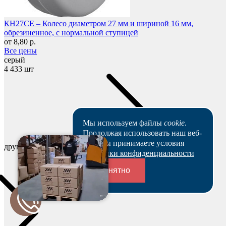
КН27СЕ – Колесо диаметром 27 мм и шириной 16 мм,
обрезиненное, с нормальной ступицей
от 8,80 р.
Все цены
серый
4 433 шт
Мы используем файлы
cookie
.
Продолжая использовать наш веб-
сайт, вы принимаете условия
другие цвета
Политики конфиденциальности
Понятно
Переходники и соединители