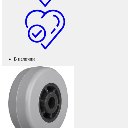
Фетры, войлок, резина
В наличии
Колпачки на болт/гайку