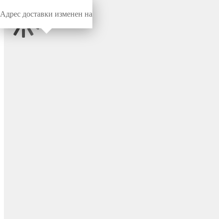
Адрес доставки изменен на
Миниворкс
/
Мебельные колеса
/
Мебельные колеса
Колесо диаметром 54 мм
ступенчатое со втулкой,
цвет белый – КВ54БЕ