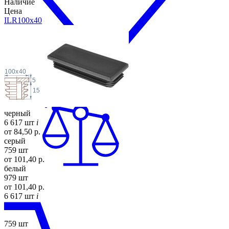
Наличие
Цена
ILR100x
40
100
x
40
5
15
черный
6 617 шт
i
от 84,50 р.
серый
759 шт
от 101,40 р.
белый
979 шт
от 101,40 р.
6 617 шт
i
759 шт