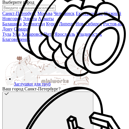
Выберите город
Санкт-Петербург
Москва
Челябинск
Екатеринбург
Нижний
Новгород
Элиста
Алматы
Балашиха
Зеленоград
Курск
Липецк
Новосибирск
Ростов-на-
Дону
Самара
Тула
Уфа
Хабаровск
Чита
Ярославль
Владивосток
Благовещенск
Заглушки для труб
Ваш город Санкт-Петербург?