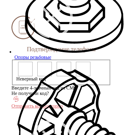
Подтверждение телефона
Опоры резьбовые
Неверный код
Введите 4-значный код из СМС
Не получили код?
Отправить код повторно