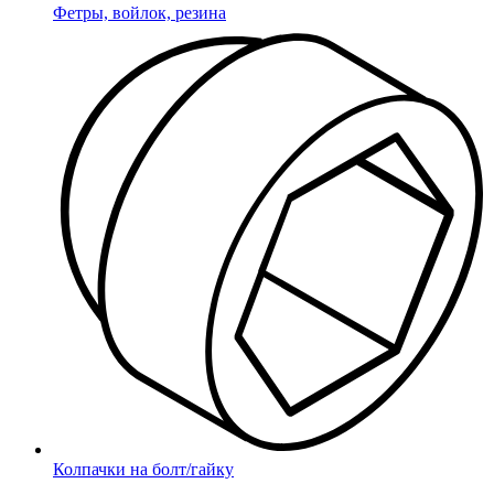
Фетры, войлок, резина
Колпачки на болт/гайку