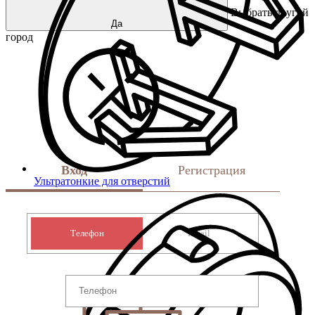
Выбрать другой
Да
город
Вход
Регистрация
Ультратонкие для отверстий
Телефон
Email