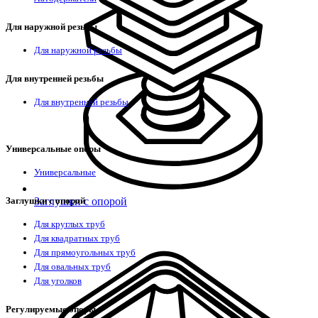
Для наружной резьбы
Для наружной резьбы
Для внутренней резьбы
Для внутренней резьбы
Универсальные опоры
Универсальные
Заглушки с опорой
Заглушки с опорой
Для круглых труб
Для квадратных труб
Для прямоугольных труб
Для овальных труб
Для уголков
Регулируемые опоры