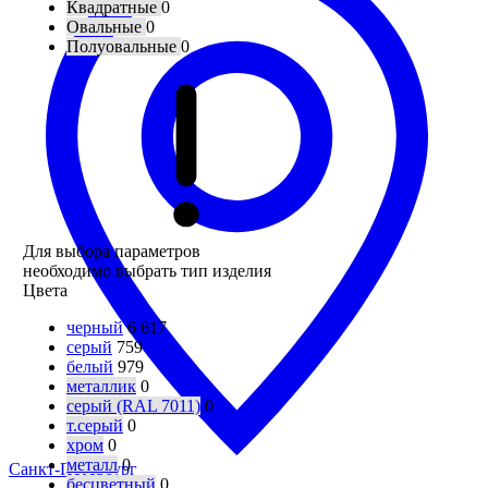
Квадратные
0
Овальные
0
Полуовальные
0
Для выбора параметров
необходимо выбрать тип изделия
Цвета
черный
6 617
серый
759
белый
979
металлик
0
серый (RAL 7011)
0
т.серый
0
хром
0
металл
0
Санкт-Петербург
бесцветный
0