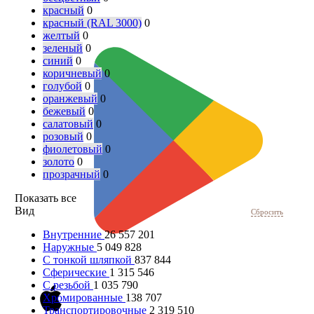
красный
0
красный (RAL 3000)
0
желтый
0
зеленый
0
синий
0
коричневый
0
голубой
0
оранжевый
0
бежевый
0
салатовый
0
розовый
0
фиолетовый
0
золото
0
прозрачный
0
Показать все
Вид
Сбросить
Внутренние
26 557 201
Наружные
5 049 828
С тонкой шляпкой
837 844
Сферические
1 315 546
С резьбой
1 035 790
Хромированные
138 707
Транспортировочные
2 319 510