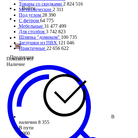
Товары со скидками
2 824 516
Войти
Металлические
2 311
Под углом
28 390
С фетром
64 775
Мебельные
31 477 499
Для столбов
3 742 823
Шляпка "домиком"
100 735
Заглушки из ПВХ
121 046
Практичные
22 656 622
Продукция
Показать все
Наличие
В
наличии
8 355
В пути
5 000