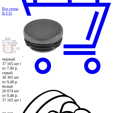
Все цены
ILT
35
Ø35
5
12
черный
37 165 шт
i
от 7,90 р.
серый
30 365 шт
от 9,48 р.
белый
20 074 шт
от 9,48 р.
37 165 шт
i