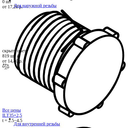
0 шт
Для наружной резьбы
от 17,28 р.
скрыть цвета
819 шт
i
от 14,40 р.
Все цены
ILT35+2
,5
t = 2.5−4.5
Для внутренней резьбы