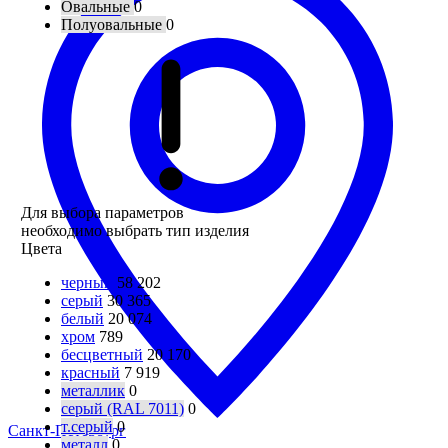
Овальные
0
Полуовальные
0
Для выбора параметров
необходимо выбрать тип изделия
Цвета
черный
58 202
серый
30 365
белый
20 074
хром
789
бесцветный
20 170
красный
7 919
металлик
0
серый (RAL 7011)
0
т.серый
0
Санкт-Петербург
металл
0