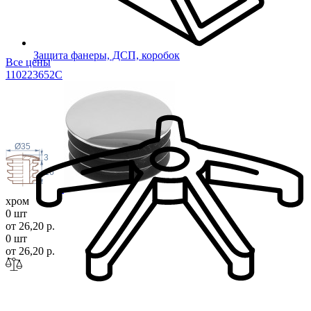
Защита фанеры, ДСП, коробок
Все цены
11022365
2C
Ø35
3
16
хром
0 шт
от 26,20 р.
0 шт
от 26,20 р.