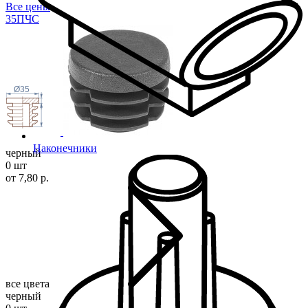
Все цены
35П
ЧС
Ø35
Наконечники
черный
0 шт
от 7,80 р.
все цвета
черный