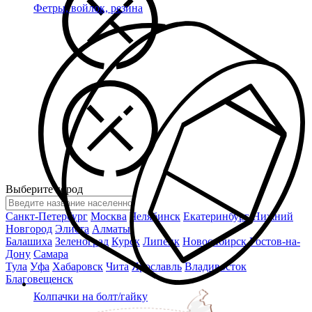
Фетры, войлок, резина
Выберите город
Санкт-Петербург
Москва
Челябинск
Екатеринбург
Нижний
Новгород
Элиста
Алматы
Балашиха
Зеленоград
Курск
Липецк
Новосибирск
Ростов-на-
Дону
Самара
Тула
Уфа
Хабаровск
Чита
Ярославль
Владивосток
Благовещенск
Колпачки на болт/гайку