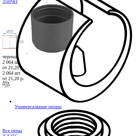
35Н
ЧП
Ø35
24
черный
2 064 шт
от 21,20 р.
2 064 шт
от 21,20 р.
Универсальные опоры
Все цены