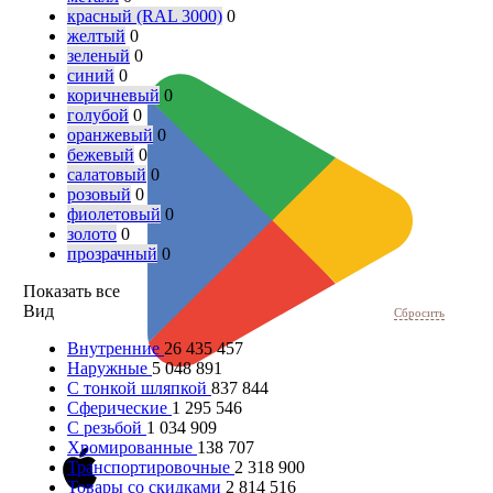
красный (RAL 3000)
0
желтый
0
зеленый
0
синий
0
коричневый
0
голубой
0
оранжевый
0
бежевый
0
салатовый
0
розовый
0
фиолетовый
0
золото
0
прозрачный
0
Показать все
Вид
Сбросить
Внутренние
26 435 457
Наружные
5 048 891
С тонкой шляпкой
837 844
Сферические
1 295 546
С резьбой
1 034 909
Хромированные
138 707
Транспортировочные
2 318 900
Товары со скидками
2 814 516