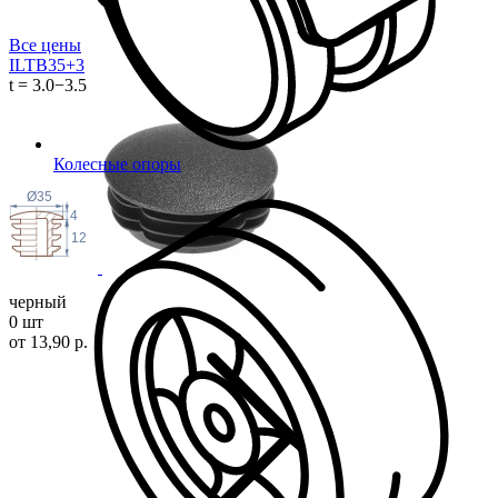
Все цены
ILTB35
+3
t = 3.0−3.5
Колесные опоры
Ø35
4
12
черный
0 шт
от 13,90 р.