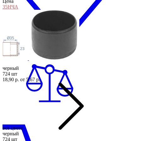
Цена
35Н
ЧА
Ø35
23
черный
724 шт
18,90 р.
от 5,67 р.
все цвета
черный
724 шт