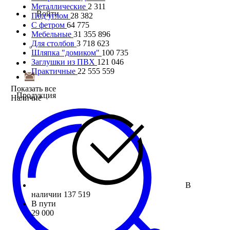
Металлические
2 311
Войти
Под углом
28 382
С фетром
64 775
Мебельные
31 355 896
Для столбов
3 718 623
Шляпка "домиком"
100 735
Заглушки из ПВХ
121 046
Практичные
22 555 559
Показать все
Продукция
Наличие
В
наличии
137 519
В пути
29 000