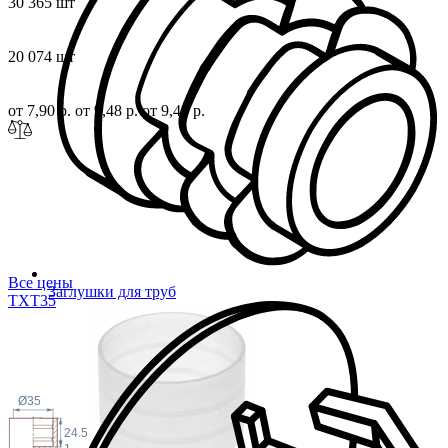
30 365 шт
20 074 шт
от 7,90 р.
от 9,48 р.
от 9,48 р.
Все цены
Заглушки для труб
TXT
35
Ø35
24.5