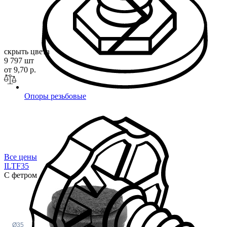
скрыть цвета
9 797 шт
от 9,70 р.
Опоры резьбовые
Все цены
ILTF
35
С фетром
Ø35