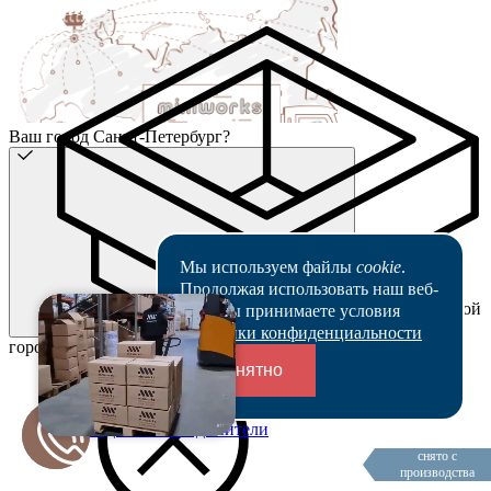
Ваш город Санкт-Петербург?
Мы используем файлы
cookie
.
Продолжая использовать наш веб-
Выбрать другой
сайт, вы принимаете условия
Да
Политики конфиденциальности
город
Понятно
Переходники и соединители
снято с
производства