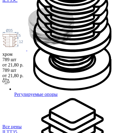
ILT3
5C
Ø35
5
12
хром
789 шт
от 21,80 р.
789 шт
от 21,80 р.
Регулируемые опоры
Все цены
ILTT
35