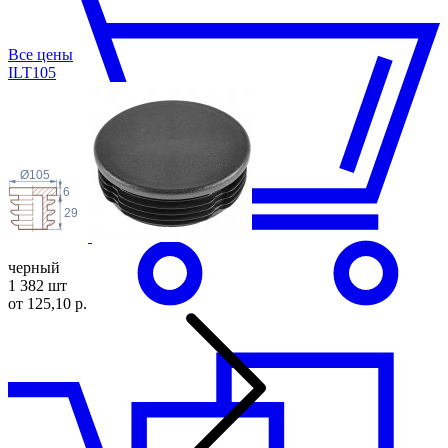
Все цены
ILT1
05
Ø105
6
29
черный
1 382 шт
от 125,10 р.