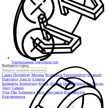
Ультратонкие для отверстий
Выберите город
Санкт-Петербург
Москва
Челябинск
Екатеринбург
Нижний
Новгород
Элиста
Алматы
Балашиха
Зеленоград
Курск
Липецк
Новосибирск
Ростов-на-
Дону
Самара
Тула
Уфа
Хабаровск
Чита
Ярославль
Владивосток
Благовещенск