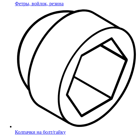
Фетры, войлок, резина
Колпачки на болт/гайку