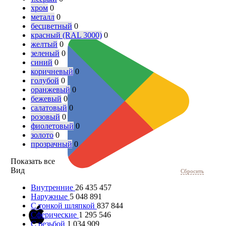
хром
0
металл
0
бесцветный
0
красный (RAL 3000)
0
желтый
0
зеленый
0
синий
0
коричневый
0
голубой
0
оранжевый
0
бежевый
0
салатовый
0
розовый
0
фиолетовый
0
золото
0
прозрачный
0
Показать все
Вид
Сбросить
Внутренние
26 435 457
Наружные
5 048 891
С тонкой шляпкой
837 844
Сферические
1 295 546
С резьбой
1 034 909