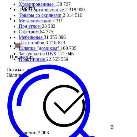
Хромированные
138 707
Войти
Транспортировочные
2 318 900
Товары со скидками
2 814 516
Металлические
2 311
Под углом
28 382
С фетром
64 775
Мебельные
31 355 896
Для столбов
3 718 623
Шляпка "домиком"
100 735
Заглушки из ПВХ
121 046
Продукция
Практичные
22 555 559
Показать все
Наличие
В
наличии
2 003