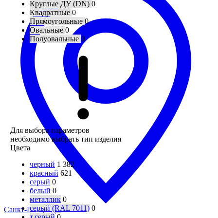
Круглые ДУ (DN)
0
Квадратные
0
Прямоугольные
0
Овальные
0
Полуовальные
0
Для выбора параметров
необходимо выбрать тип изделия
Цвета
черный
1 382
красный
621
серый
0
белый
0
металлик
0
серый (RAL 7011)
0
Санкт-Петербург
т.серый
0