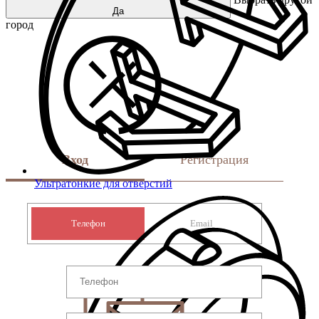
Да
город
Вход
Регистрация
Ультратонкие для отверстий
Телефон
Email