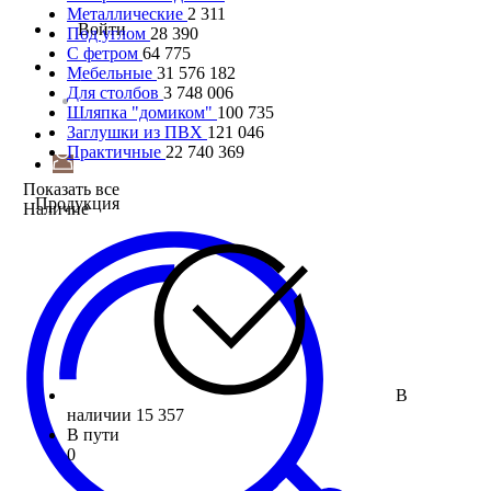
Металлические
2 311
Войти
Под углом
28 390
С фетром
64 775
Мебельные
31 576 182
Для столбов
3 748 006
Шляпка "домиком"
100 735
Заглушки из ПВХ
121 046
Практичные
22 740 369
Показать все
Продукция
Наличие
В
наличии
15 357
В пути
0