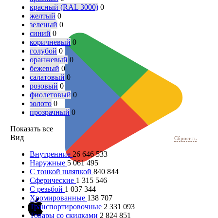
красный (RAL 3000)
0
желтый
0
зеленый
0
синий
0
коричневый
0
голубой
0
оранжевый
0
бежевый
0
салатовый
0
розовый
0
фиолетовый
0
золото
0
прозрачный
0
Показать все
Вид
Сбросить
Внутренние
26 646 533
Наружные
5 061 495
С тонкой шляпкой
840 844
Сферические
1 315 546
С резьбой
1 037 344
Хромированные
138 707
Транспортировочные
2 331 093
Товары со скидками
2 824 851