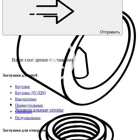
Отправить
Ваше сообщение отправлено!
Заглушки для труб
Круглые
Круглые ДУ (DN)
Квадратные
Прямоугольные
Универсальные опоры
Овальные
Полуовальные
Заглушки для отверстий