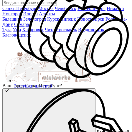
Санкт-Петербург
Москва
Челябинск
Екатеринбург
Нижний
Новгород
Элиста
Алматы
Балашиха
Зеленоград
Курск
Липецк
Новосибирск
Ростов-на-
Дону
Самара
Тула
Уфа
Хабаровск
Чита
Ярославль
Владивосток
Благовещенск
Ваш город Санкт-Петербург?
Заглушки для труб
Выбрать другой