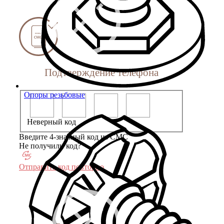
Подтверждение телефона
Опоры резьбовые
Неверный код
Введите 4-значный код из СМС
Не получили код?
Отправить код повторно