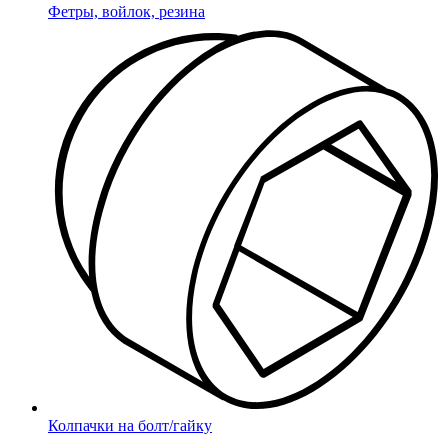
Фетры, войлок, резина
Колпачки на болт/гайку