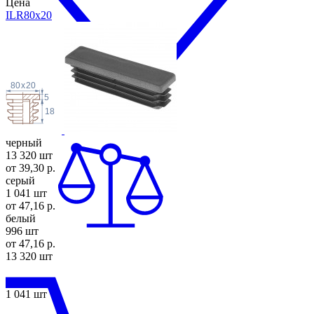
Цена
ILR80x
20
80
x
20
5
18
черный
13 320 шт
от 39,30 р.
серый
1 041 шт
от 47,16 р.
белый
996 шт
от 47,16 р.
13 320 шт
1 041 шт