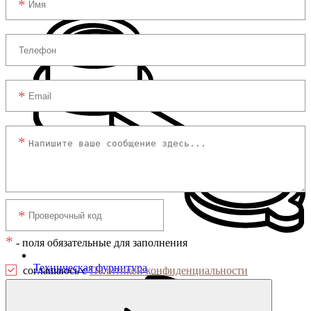
*
- поля обязательные для заполнения
Техническая фурнитура
соглашаюсь с
Политикой конфиденциальности