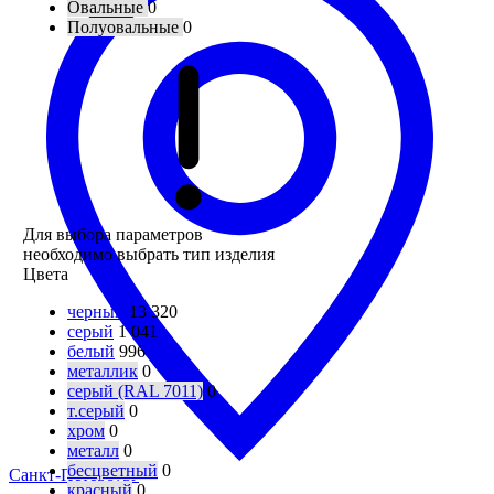
Овальные
0
Полуовальные
0
Для выбора параметров
необходимо выбрать тип изделия
Цвета
черный
13 320
серый
1 041
белый
996
металлик
0
серый (RAL 7011)
0
т.серый
0
хром
0
металл
0
бесцветный
0
Санкт-Петербург
красный
0