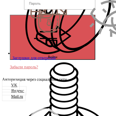
Войти
Заглушки для отверстий
Забыли пароль?
Авторизация через социальные сети
VK
Яндекс
Mail.ru