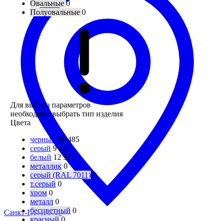
Овальные
0
Полуовальные
0
Для выбора параметров
необходимо выбрать тип изделия
Цвета
черный
30 485
серый
9 984
белый
12 512
металлик
0
серый (RAL 7011)
0
т.серый
0
хром
0
металл
0
бесцветный
0
Санкт-Петербург
красный
0