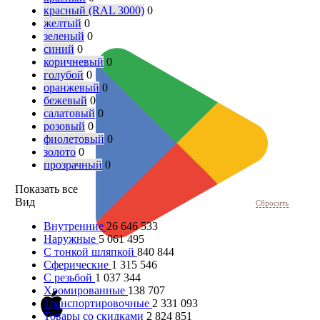
красный (RAL 3000)
0
желтый
0
зеленый
0
синий
0
коричневый
0
голубой
0
оранжевый
0
бежевый
0
салатовый
0
розовый
0
фиолетовый
0
золото
0
прозрачный
0
Показать все
Вид
Сбросить
Внутренние
26 646 533
Наружные
5 061 495
С тонкой шляпкой
840 844
Сферические
1 315 546
С резьбой
1 037 344
Хромированные
138 707
Транспортировочные
2 331 093
Товары со скидками
2 824 851