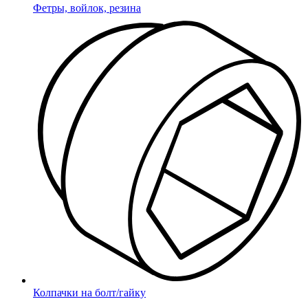
Фетры, войлок, резина
Колпачки на болт/гайку