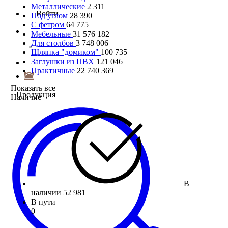
Металлические
2 311
Войти
Под углом
28 390
С фетром
64 775
Мебельные
31 576 182
Для столбов
3 748 006
Шляпка "домиком"
100 735
Заглушки из ПВХ
121 046
Практичные
22 740 369
Показать все
Продукция
Наличие
В
наличии
52 981
В пути
0