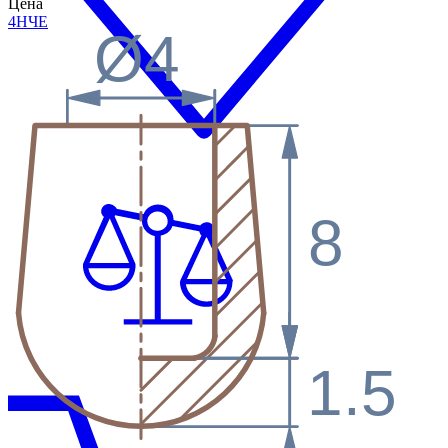
Цена
4Н
ЧЕ
Ø4
8
1.5